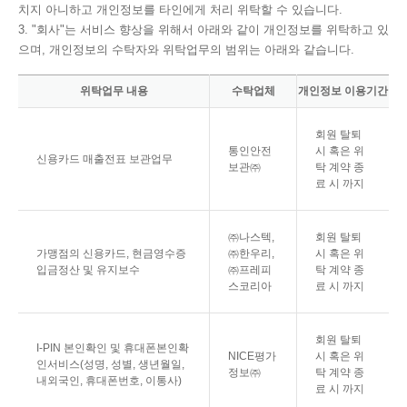
치지 아니하고 개인정보를 타인에게 처리 위탁할 수 있습니다.
3. "회사"는 서비스 향상을 위해서 아래와 같이 개인정보를 위탁하고 있
으며, 개인정보의 수탁자와 위탁업무의 범위는 아래와 같습니다.
위탁업무 내용
수탁업체
개인정보 이용기간
회원 탈퇴
통인안전
시 혹은 위
신용카드 매출전표 보관업무
보관㈜
탁 계약 종
료 시 까지
㈜나스텍,
회원 탈퇴
가맹점의 신용카드, 현금영수증
㈜한우리,
시 혹은 위
입금정산 및 유지보수
㈜프레피
탁 계약 종
스코리아
료 시 까지
회원 탈퇴
I-PIN 본인확인 및 휴대폰본인확
NICE평가
시 혹은 위
인서비스(성명, 성별, 생년월일,
정보㈜
탁 계약 종
내외국인, 휴대폰번호, 이통사)
료 시 까지