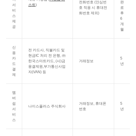
전화번호 (안심번
완
서
스트
)
호 적용 시 휴대전
료
비
화번호 제외)
후
스
6
제
개
공
월
신
전 카드사, 직불카드 및
용
현금IC 처리 전 은행, ㈜
카
5
한국스마트카드, (사)금
거래정보
드
년
융결제원,부가통신사업
결
자(VAN) 등
제
멤
버
쉽
거래정보, 휴대폰
5
나이스플러스 주식회사
서
번호
년
비
스