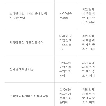
회원 탈퇴
고객관리 및 서비스 안내 및 공
NICE신용
시 혹은 위
지 사항 전달
정보㈜
탁 계약 종
료 시 까지
대리점 (대
회원 탈퇴
리점 상세
시 혹은 위
가맹점 모집, 매출전표 수거
리스트 보
탁 계약 종
기)
료 시 까지
나이스페
회원 탈퇴
이먼츠㈜,
시 혹은 위
전자 결제수단 제공
㈜카카오
탁 계약 종
페이
료 시 까지
한국신용
회원 탈퇴
카드VAN
시 혹은 위
모바일 VAN서비스 신청서 작성
협회,모바
탁 계약 종
일리더
료 시 까지